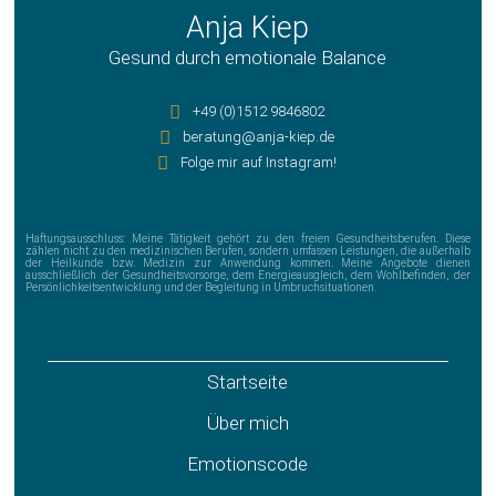
Anja Kiep
Gesund durch emotionale Balance
+49 (0)1512 9846802
beratung@anja-kiep.de
Folge mir auf Instagram!
Haftungsausschluss: Meine Tätigkeit gehört zu den freien Gesundheitsberufen. Diese
zählen nicht zu den medizinischen Berufen, sondern umfassen Leistungen, die außerhalb
der Heilkunde bzw. Medizin zur Anwendung kommen. Meine Angebote dienen
ausschließlich der Gesundheitsvorsorge, dem Energieausgleich, dem Wohlbefinden, der
Persönlichkeitsentwicklung und der Begleitung in Umbruchsituationen.
Startseite
Über mich
Emotionscode